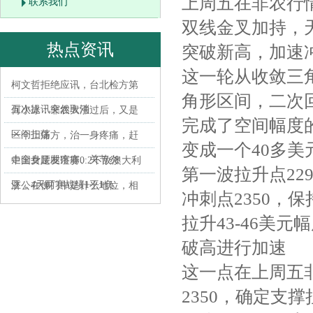
上周五在非农行
联系我们
双线金叉加持，天
热点资讯
突破新高，加速冲
这一轮从收敛三角
柯文哲拒绝应讯，台北检方第
角形区间，二次回
五次提讯突然取消
何小冰：非农大涨过后，又是
完成了空间幅度
区间扫荡
一个止痛方，治一身疼痛，赶
变成一个40多美
走全身腰腿疼痛、关节炎
中国女足友谊赛0:2不敌澳大利
第一波拉升点22
亚，4天两赛战绩1平1负
济公在佛门中是什么地位，相
冲刺点2350，
当于仙班中的什么级别？
拉升43-46美
破高进行加速
这一点在上周五
2350，确定支